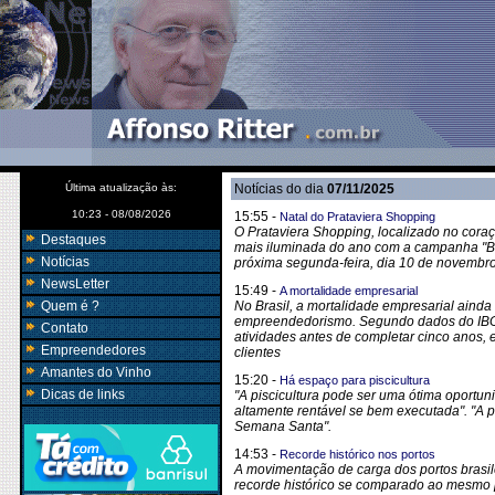
Última atualização às:
Notícias do dia
07/11/2025
10:23 - 08/08/2026
15:55 -
Natal do Prataviera Shopping
O Prataviera Shopping, localizado no coraç
Destaques
mais iluminada do ano com a campanha "Bril
Notícias
próxima segunda-feira, dia 10 de novembr
NewsLetter
15:49 -
A mortalidade empresarial
Quem é ?
No Brasil, a mortalidade empresarial ainda
empreendedorismo. Segundo dados do IBG
Contato
atividades antes de completar cinco anos, e
Empreendedores
clientes
Amantes do Vinho
15:20 -
Há espaço para piscicultura
Dicas de links
"A piscicultura pode ser uma ótima oportun
altamente rentável se bem executada". "A 
Semana Santa".
14:53 -
Recorde histórico nos portos
A movimentação de carga dos portos brasile
recorde histórico se comparado ao mesmo p