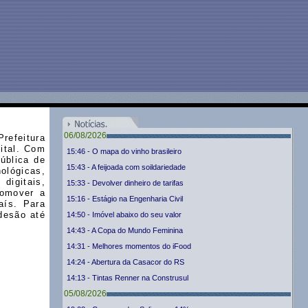
06/08/2026
Prefeitura
gital. Com
15:46 - O mapa do vinho brasileiro
ública de
15:43 - A feijoada com soildariedade
ológicas,
igitais,
15:33 - Devolver dinheiro de tarifas
romover a
15:16 - Estágio na Engenharia Civil
aís. Para
adesão até
14:50 - Imóvel abaixo do seu valor
14:43 - A Copa do Mundo Feminina
14:31 - Melhores momentos do iFood
14:24 - Abertura da Casacor do RS
14:13 - Tintas Renner na Construsul
05/08/2026