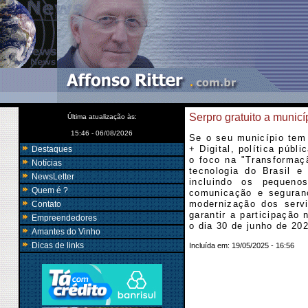
Serpro gratuito a municí
Última atualização às:
15:46 - 06/08/2026
Se o seu município tem 
+ Digital, política públ
Destaques
o foco na "Transformaç
Notícias
tecnologia do Brasil e
NewsLetter
incluindo os pequeno
Quem é ?
comunicação e seguranç
modernização dos serv
Contato
garantir a participação
Empreendedores
o dia 30 de junho de 20
Amantes do Vinho
Dicas de links
Incluída em:
19/05/2025 - 16:56