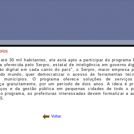
pios
até 30 mil habitantes, ele está apto a participar do programa 
ica oferecida pelo Serpro, estatal de inteligência em governo di
ão digital em cada canto do país", o Serpro, maior empresa p
 do mundo, quer democratizar o acesso às ferramentas tecn
s municípios. O programa oferece soluções de serviços d
a gratuitamente, por um período de dois anos. A ideia é p
iços e da gestão pública em pequenas cidades de todo o p
 no programa, as prefeituras interessadas devem formalizar a 
25.
Voltar