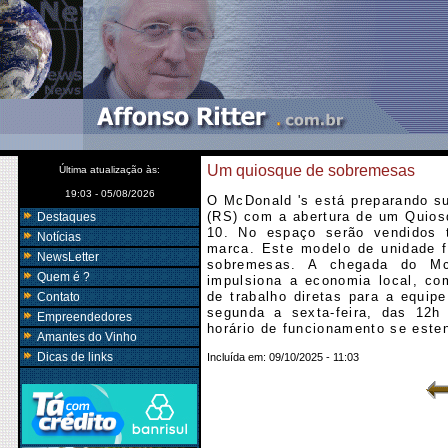
Um quiosque de sobremesas
Última atualização às:
19:03 - 05/08/2026
O McDonald 's está preparando s
(RS) com a abertura de um Quios
Destaques
10. No espaço serão vendidos 
Notícias
marca. Este modelo de unidade f
NewsLetter
sobremesas. A chegada do M
Quem é ?
impulsiona a economia local, co
de trabalho diretas para a equip
Contato
segunda a sexta-feira, das 12h
Empreendedores
horário de funcionamento se este
Amantes do Vinho
Dicas de links
Incluída em:
09/10/2025 - 11:03