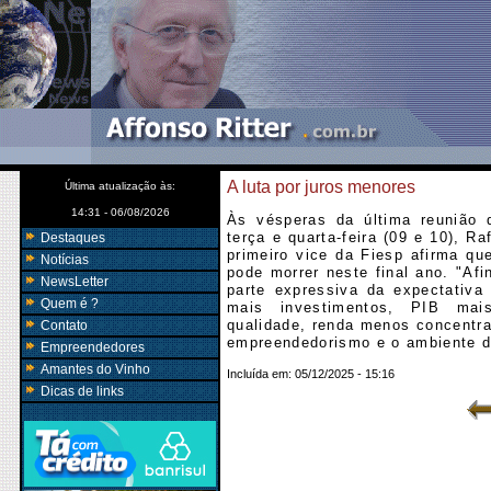
A luta por juros menores
Última atualização às:
14:31 - 06/08/2026
Às vésperas da última reunião
terça e quarta-feira (09 e 10), R
Destaques
primeiro vice da Fiesp afirma qu
Notícias
pode morrer neste final ano. "Afi
NewsLetter
parte expressiva da expectativa
Quem é ?
mais investimentos, PIB mai
qualidade, renda menos concentra
Contato
empreendedorismo e o ambiente d
Empreendedores
Amantes do Vinho
Incluída em:
05/12/2025 - 15:16
Dicas de links