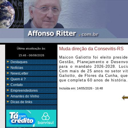
Muda direção da Consevitis-RS
Última atualização às:
15:46 - 06/08/2026
Maicon Galiotto foi eleito presid
Gestão, Planejamento e Desenvol
Destaques
para o mandato 2026-2028. Lucia
Notícias
Com mais de 25 anos no setor viti
NewsLetter
Galiotto, de Flores da Cunha, qu
Quem é ?
que completa 60 anos de história.
Contato
Incluída em:
14/05/2026 - 16:48
Empreendedores
Amantes do Vinho
Dicas de links