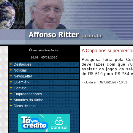
A Copa nos supermerca
Última atualização às:
19:03 - 05/08/2026
Pesquisa feita pela Co
deve fazer com que 70
Destaques
assistir os jogos da sel
Notícias
de R$ 619 para R$ 784 e
NewsLetter
Quem é ?
Incluída em:
07/06/2026 - 10:31
Contato
Empreendedores
Amantes do Vinho
Dicas de links