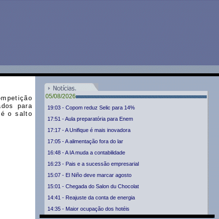
05/08/2026
ompetição
ados para
19:03 - Copom reduz Selic para 14%
 é o salto
17:51 - Aula preparatória para Enem
17:17 - A Unifique é mais inovadora
17:05 - A alimentação fora do lar
16:48 - A IA muda a contabilidade
16:23 - Pais e a sucessão empresarial
15:07 - El Niño deve marcar agosto
15:01 - Chegada do Salon du Chocolat
14:41 - Reajuste da conta de energia
14:35 - Maior ocupação dos hotéis