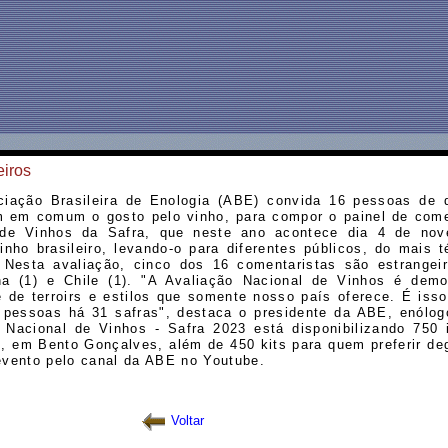
eiros
iação Brasileira de Enologia (ABE) convida 16 pessoas de d
m em comum o gosto pelo vinho, para compor o painel de come
 de Vinhos da Safra, que neste ano acontece dia 4 de no
inho brasileiro, levando-o para diferentes públicos, do mais 
Nesta avaliação, cinco dos 16 comentaristas são estrangeiro
ha (1) e Chile (1). "A Avaliação Nacional de Vinhos é demo
e de terroirs e estilos que somente nosso país oferece. É iss
 pessoas há 31 safras", destaca o presidente da ABE, enólog
o Nacional de Vinhos - Safra 2023 está disponibilizando 750 
l, em Bento Gonçalves, além de 450 kits para quem preferir de
vento pelo canal da ABE no Youtube.
Voltar