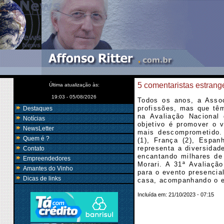
5 comentaristas estrang
Última atualização às:
19:03 - 05/08/2026
Todos os anos, a Assoc
profissões, mas que tê
Destaques
na Avaliação Nacional
Notícias
objetivo é promover o v
NewsLetter
mais descomprometido. 
Quem é ?
(1), França (2), Espan
representa a diversidad
Contato
encantando milhares de
Empreendedores
Morari. A 31ª Avaliaçã
Amantes do Vinho
para o evento presencia
Dicas de links
casa, acompanhando o e
Incluída em:
21/10/2023 - 07:15