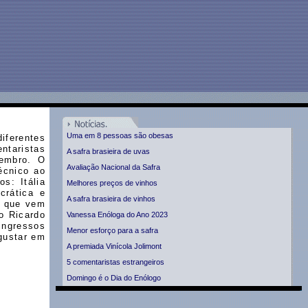
Uma em 8 pessoas são obesas
iferentes
ntaristas
A safra brasieira de uvas
vembro. O
Avaliação Nacional da Safra
técnico ao
s: Itália
Melhores preços de vinhos
crática e
A safra brasieira de vinhos
o que vem
o Ricardo
Vanessa Enóloga do Ano 2023
ingressos
Menor esforço para a safra
gustar em
A premiada Vinícola Jolimont
5 comentaristas estrangeiros
Domingo é o Dia do Enólogo